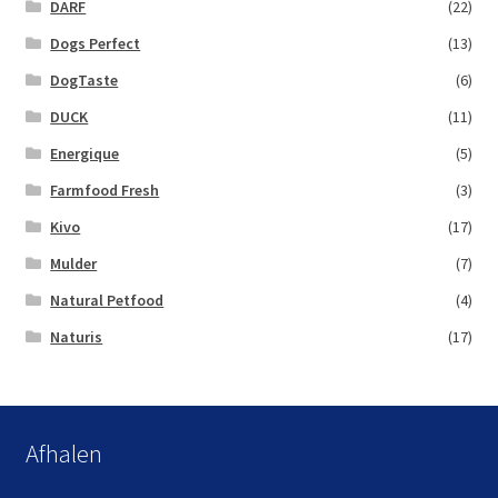
DARF
(22)
Dogs Perfect
(13)
DogTaste
(6)
DUCK
(11)
Energique
(5)
Farmfood Fresh
(3)
Kivo
(17)
Mulder
(7)
Natural Petfood
(4)
Naturis
(17)
Afhalen