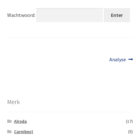
Wachtwoord:
Berichtnavigatie
Volgend
Analyse
bericht:
Merk
Alroda
(17)
Carnibest
(5)