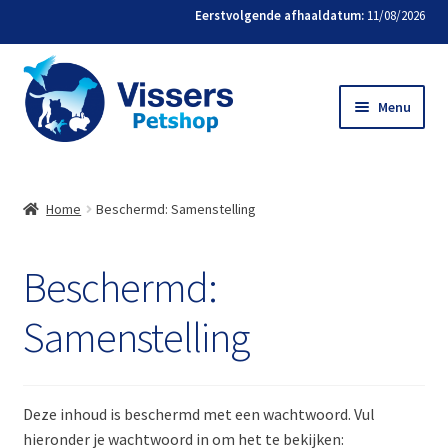
Eerstvolgende afhaaldatum:
11/08/2026
Menu
Home
Home
Beschermd: Samenstelling
Bestellen
Beschermd:
Favorieten
Samenstelling
Mijn account
Contact
Deze inhoud is beschermd met een wachtwoord. Vul
hieronder je wachtwoord in om het te bekijken: