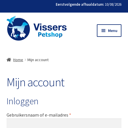
Eerstvolgende afhaaldatum:
10/08/2026
Menu
Home
Home
Mijn account
Bestellen
Mijn account
Favorieten
Mijn account
Inloggen
Contact
Gebruikersnaam of e-mailadres
*