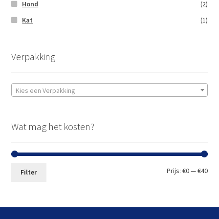
Hond
(2)
Kat
(1)
Verpakking
Kies een Verpakking
Wat mag het kosten?
Min.
Max
Prijs:
€0
—
€40
Filter
prij
prij