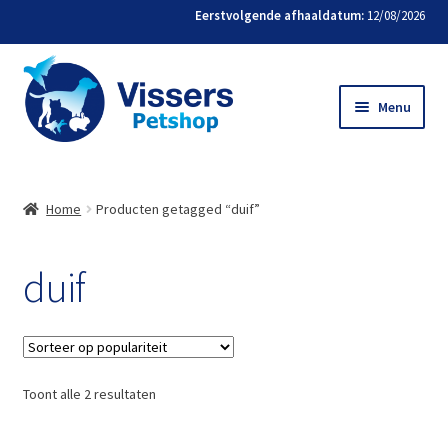
Eerstvolgende afhaaldatum:
12/08/2026
Menu
Home
Home
Producten getagged “duif”
Bestellen
duif
Favorieten
Mijn account
Contact
Toont alle 2 resultaten