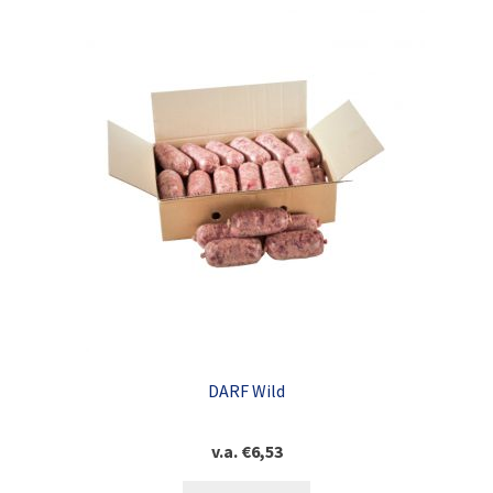
DARF Wild
v.a.
€
6,53