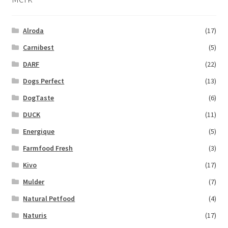
Alroda
(17)
Carnibest
(5)
DARF
(22)
Dogs Perfect
(13)
DogTaste
(6)
DUCK
(11)
Energique
(5)
Farmfood Fresh
(3)
Kivo
(17)
Mulder
(7)
Natural Petfood
(4)
Naturis
(17)