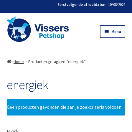
Eerstvolgende afhaaldatum:
10/08/2026
Menu
Home
Home
Producten getagged “energiek”
Bestellen
energiek
Favorieten
Mijn account
Geen producten gevonden die aan je zoekcriteria voldoen.
Contact
Merk