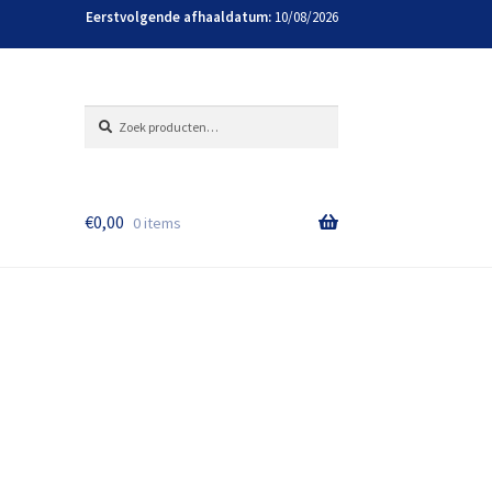
Eerstvolgende afhaaldatum:
10/08/2026
Zoeken
Zoeken
naar:
€
0,00
0 items