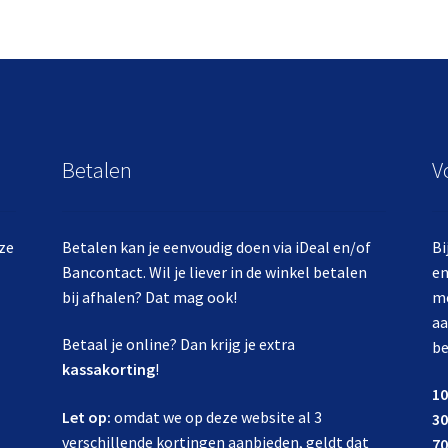
Betalen
V
eze
Betalen kan je eenvoudig doen via iDeal en/of
Bi
Bancontact. Wil je liever in de winkel betalen
e
bij afhalen? Dat mag ook!
me
aa
Betaal je online? Dan krijg je extra
be
kassakorting
!
10
Let op:
omdat we op deze website al 3
30
verschillende kortingen aanbieden, geldt dat
70