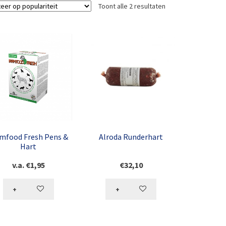
Toont alle 2 resultaten
mfood Fresh Pens &
Alroda Runderhart
Hart
v.a.
€
1,95
€
32,10
+
+