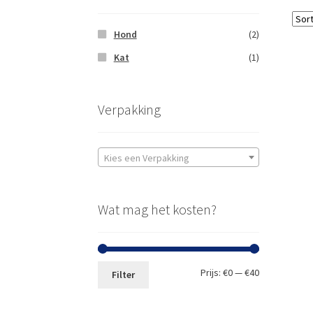
Hond
(2)
Kat
(1)
Verpakking
Kies een Verpakking
Wat mag het kosten?
Min.
Max.
Prijs:
€0
—
€40
Filter
prijs
prijs