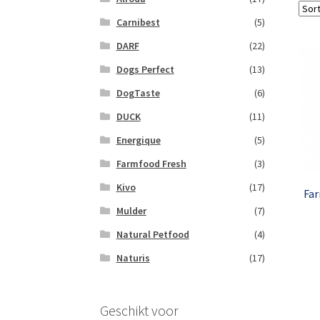
Carnibest
(5)
DARF
(22)
Dogs Perfect
(13)
DogTaste
(6)
DUCK
(11)
Energique
(5)
Farmfood Fresh
(3)
Kivo
(17)
Far
Mulder
(7)
Natural Petfood
(4)
Naturis
(17)
Geschikt voor