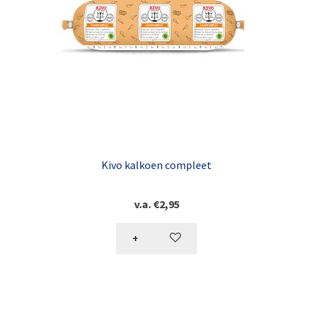
Kivo kalkoen compleet
v.a.
€
2,95
+