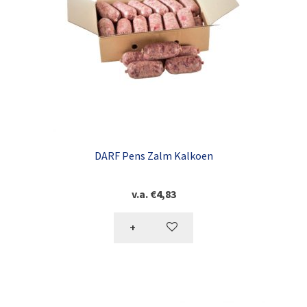
DARF Pens Zalm Kalkoen
v.a.
€
4,83
+