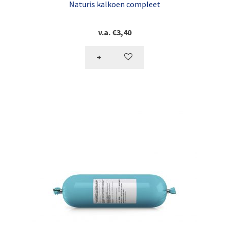
Naturis kalkoen compleet
v.a.
€
3,40
+