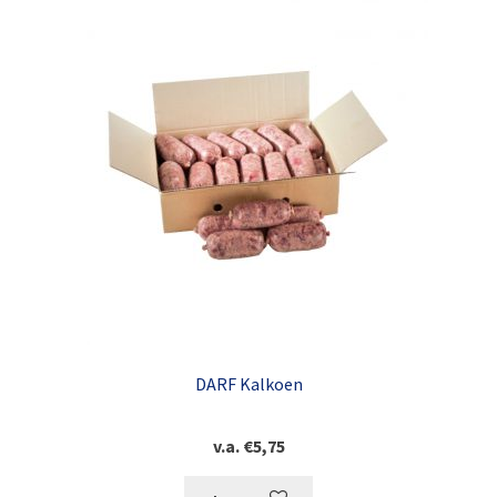
DARF Kalkoen
v.a.
€
5,75