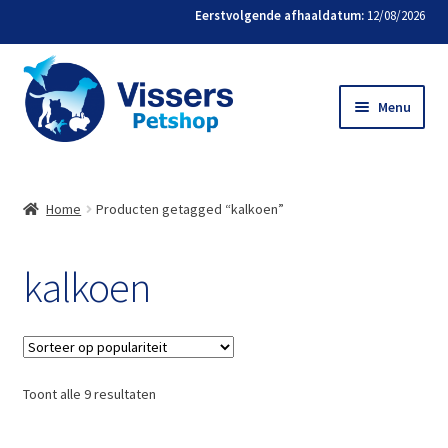
Eerstvolgende afhaaldatum:
12/08/2026
Menu
Home
Home
Producten getagged “kalkoen”
Bestellen
kalkoen
Favorieten
Mijn account
Contact
Toont alle 9 resultaten