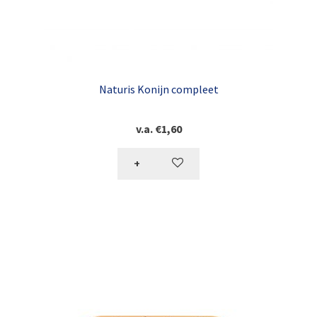
Naturis Konijn compleet
v.a.
€
1,60
+