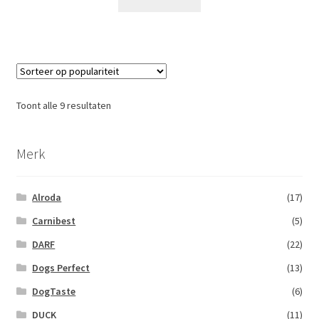
Toont alle 9 resultaten
Merk
Alroda
(17)
Carnibest
(5)
DARF
(22)
Dogs Perfect
(13)
DogTaste
(6)
DUCK
(11)