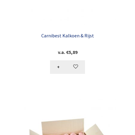
Carnibest Kalkoen & Rijst
v.a.
€
5,89
+