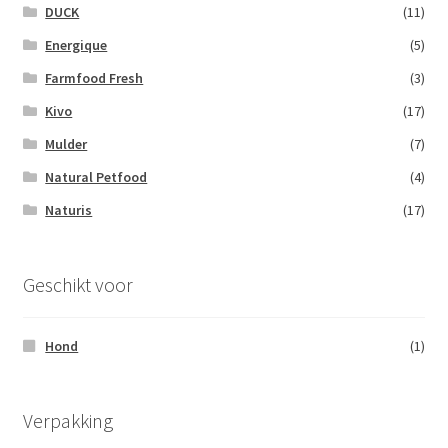
DUCK
(11)
Energique
(5)
Farmfood Fresh
(3)
Kivo
(17)
Mulder
(7)
Natural Petfood
(4)
Naturis
(17)
Geschikt voor
Hond
(1)
Verpakking