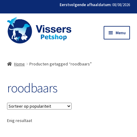
Eerstvolgende afhaaldatum:
08/08/2026
Menu
Home
Home
Producten getagged “roodbaars”
Bestellen
roodbaars
Favorieten
Mijn account
Contact
Enig resultaat