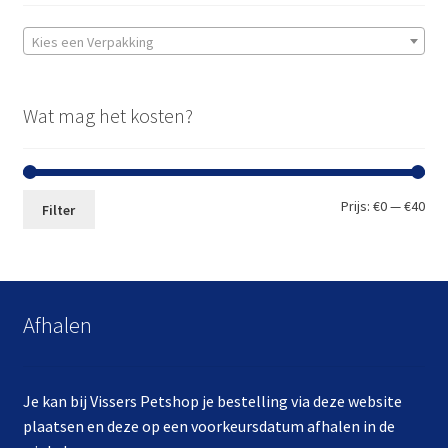
Kies een Verpakking
Wat mag het kosten?
Min.
Max
Prijs:
€0
—
€40
Filter
prij
prij
Afhalen
Je kan bij Vissers Petshop je bestelling via deze website
plaatsen en deze op een voorkeursdatum afhalen in de