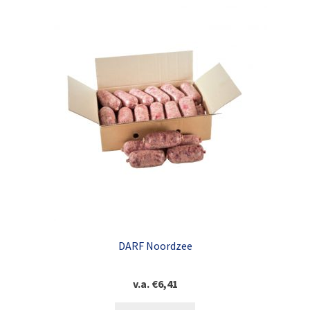
DARF Noordzee
v.a.
€
6,41