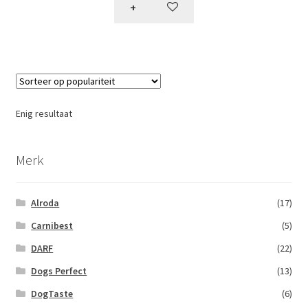
+
Enig resultaat
Merk
Alroda
(17)
Carnibest
(5)
DARF
(22)
Dogs Perfect
(13)
DogTaste
(6)