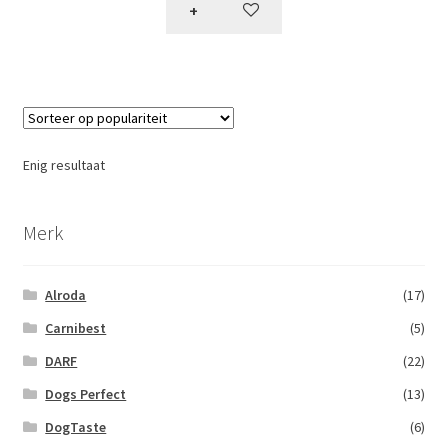
+
Enig resultaat
Merk
Alroda
(17)
Carnibest
(5)
DARF
(22)
Dogs Perfect
(13)
DogTaste
(6)