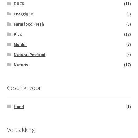
DUCK
(11)
Energique
(5)
Farmfood Fresh
(3)
Kivo
(17)
Mulder
(7)
Natural Petfood
(4)
Naturis
(17)
Geschikt voor
Hond
(1)
Verpakking