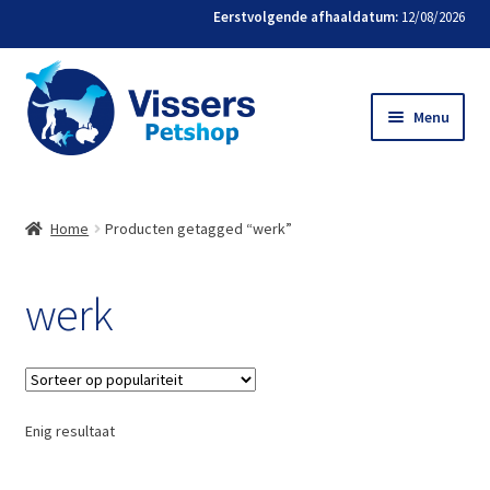
Eerstvolgende afhaaldatum:
12/08/2026
Menu
Home
Home
Producten getagged “werk”
Bestellen
werk
Favorieten
Mijn account
Contact
Enig resultaat