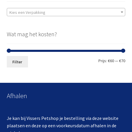
Kies een Verpakking
Wat mag het kosten?
Min.
Max
Prijs:
€60
—
€70
Filter
prij
prij
Afhalen
Je kan bij Vissers Petshop je bestelling via deze website
plaatsen en deze op een voorkeursdatum afhalen in de