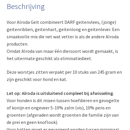
Beschrijving
Voor Alroda Geit combineert DARF geitenvlees, (jonge)
geitenribben, geitenhart, geitenlong en geitenlever. Een
smaakvolle mix die net wat vetter is als de andere Alroda
producten.
Omdat Alroda van maar één diersoort wordt gemaakt, is
het uitermate geschikt als eliminatiedieet.
Deze worstjes zitten verpakt per 10 stuks van 245 gram en
zijn geschikt voor hond en kat.
Let op: Alroda is uitsluitend compleet bij afwisseling.
Voor honden is dit mixen tussen hoefdieren en gevogelte
of konijn en ongeveer 5-10% zalm (vis), 10% pens en
groenten (afgeraden wordt groenten die familie zijn van
de prei en geen knoflook).
Voor katten moet er gevarieerd worden tussen minimaal