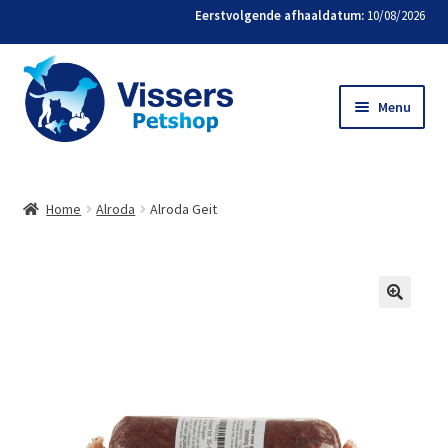
Eerstvolgende afhaaldatum:
10/08/2026
Menu
Home
Home
Alroda
Alroda Geit
Bestellen
Favorieten
Mijn account
Contact