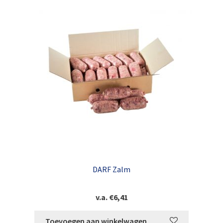
DARF Zalm
v.a.
€
6,41
Toevoegen aan winkelwagen