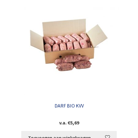
DARF BIO KVV
v.a.
€
5,69
Toevoegen aan winkelwagen