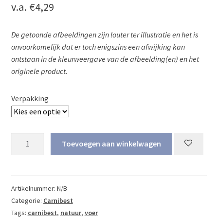
v.a.
€
4,29
De getoonde afbeeldingen zijn louter ter illustratie en het is
onvoorkomelijk dat er toch enigszins een afwijking kan
ontstaan in de kleurweergave van de afbeelding(en) en het
originele product.
Verpakking
Carnibest
Toevoegen aan winkelwagen
Natuurvoer
aantal
Artikelnummer:
N/B
Categorie:
Carnibest
Tags:
carnibest
,
natuur
,
voer