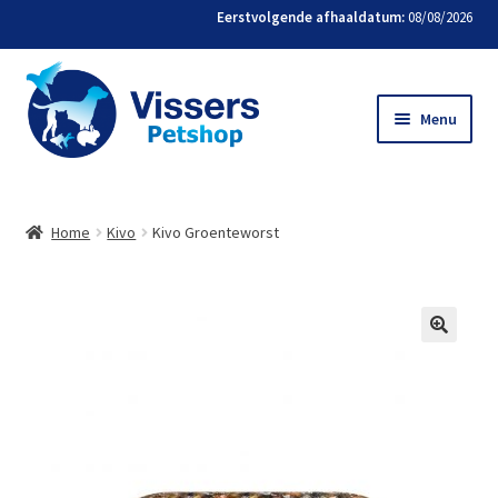
Eerstvolgende afhaaldatum:
08/08/2026
Menu
Home
Home
Kivo
Kivo Groenteworst
Bestellen
Favorieten
Mijn account
Contact